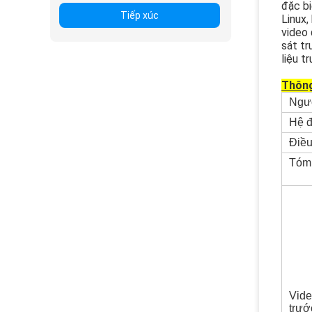
đặc bi
Tiếp xúc
Linux,
video 
sát tr
liệu t
Thông
Ngư
Hệ đ
Điều
Tóm 
Vid
trướ