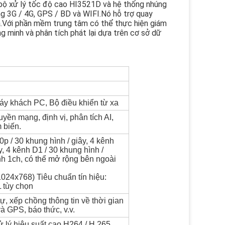
 bộ xử lý tốc độ cao HI3521D và hệ thống nhúng
ạng 3G / 4G, GPS / BD và WIFI.Nó hỗ trợ quay
 xa.Với phần mềm trung tâm có thể thực hiện giám
ng minh và phân tích phát lại dựa trên cơ sở dữ
áy khách PC, Bộ điều khiển từ xa
ruyền mạng, định vị, phân tích AI,
 biến.
 / 30 khung hình / giây, 4 kênh
y, 4 kênh D1 / 30 khung hình /
nh 1ch, có thể mở rộng bên ngoài
024x768) Tiêu chuẩn tín hiệu:
 tùy chọn
, xếp chồng thông tin về thời gian
và GPS, báo thức, v.v.
 lý hiệu suất cao H264 / H.265.