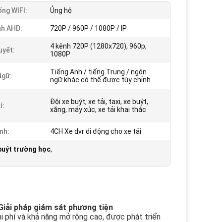
ống WIFI:
Ủng hộ
h AHD:
720P / 960P / 1080P / IP
4 kênh 720P (1280x720), 960p,
uyết:
1080P
Tiếng Anh / tiếng Trung / ngôn
Ngữ:
ngữ khác có thể được tùy chỉnh
Đội xe buýt, xe tải, taxi, xe buýt,
í:
xăng, máy xúc, xe tải khai thác
nh:
4CH Xe dvr di động cho xe tải
buýt trường học
,
iải pháp giám sát phương tiện
 phí và khả năng mở rộng cao, được phát triển