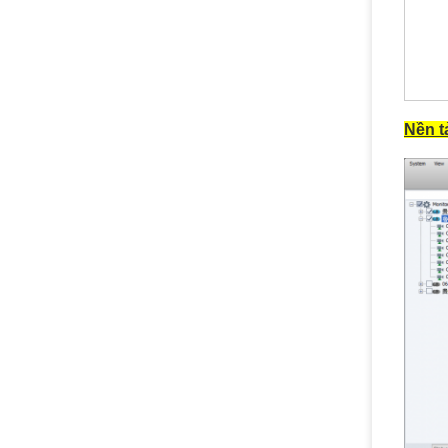
Nền t