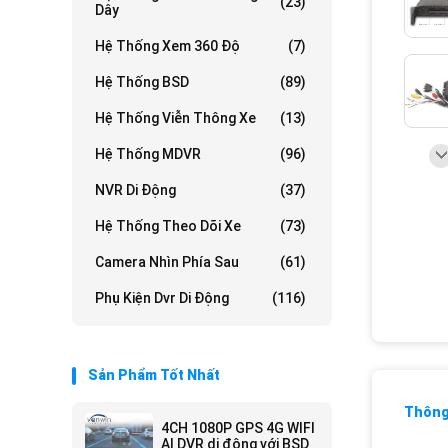
(23)
Dây
Hệ Thống Xem 360 Độ
(7)
Hệ Thống BSD
(89)
Hệ Thống Viễn Thông Xe
(13)
Hệ Thống MDVR
(96)
NVR Di Động
(37)
Hệ Thống Theo Dõi Xe
(73)
Camera Nhìn Phía Sau
(61)
Phụ Kiện Dvr Di Động
(116)
Sản Phẩm Tốt Nhất
Thông 
4CH 1080P GPS 4G WIFI
AI DVR di động với BSD