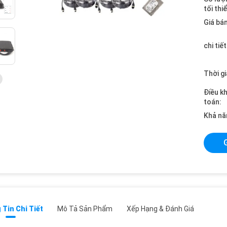
tối thi
Giá bán
chi tiế
Thời gi
Điều k
toán:
Khả nă
Tin Chi Tiết
Mô Tả Sản Phẩm
Xếp Hạng & Đánh Giá