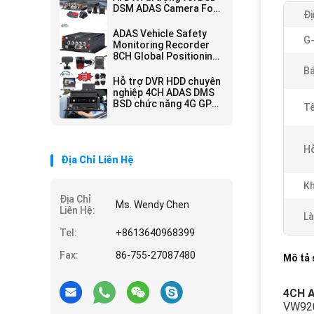
DSM ADAS Camera For
Đị
Bus
ADAS Vehicle Safety
G
Monitoring Recorder
8CH Global Positioning
SSD Recorder MDVR
B
Hỗ trợ DVR HDD chuyên
nghiệp 4CH ADAS DMS
BSD chức năng 4G GPS
Tê
Vehicle Tracker
H
Địa Chỉ Liên Hệ
Kh
Địa Chỉ
Ms. Wendy Chen
Liên Hệ:
Là
Tel:
+8613640968399
Fax:
86-755-27087480
Mô tả
4CH A
VW9204