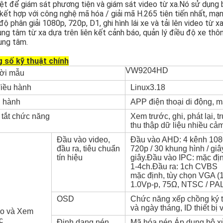
ệt để giám sát phương tiện và giám sát video từ xa.Nó sử dụng
 kết hợp với công nghệ mã hóa / giải mã H.265 tiên tiến nhất, m
độ phân giải 1080p, 720p, D1, ghi hình lái xe và tải lên video từ
ung tâm từ xa dựa trên liên kết cảnh báo, quản lý điều độ xe thô
rung tâm.
 số kỹ thuật chính
VW9204HD
ời mẫu
iều hành
Linux3.18
 hành
APP điện thoại di động, m
tắt chức năng
Xem trước, ghi, phát lại, t
thu thập dữ liệu nhiều cảm
Đầu vào video,
Đầu vào AHD: 4 kênh 1080p
đầu ra, tiêu chuẩn
720p / 30 khung hình / giâ
tín hiệu
giây.Đầu vào IPC: mặc đị
1-4ch.Đầu ra: 1ch CVBS
mặc định, tùy chọn VGA (1
1.0Vp-p, 75Ω, NTSC / PAL
OSD
Chức năng xếp chồng ký tự
và ngày tháng, ID thiết bị 
eo và Xem
c
Định dạng nén
Mã hóa nén.Áp dụng bộ xử