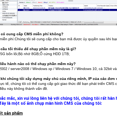
n có cung cấp CMS miễn phí không?
 miễn phí.Chúng tôi sẽ cung cấp cho bạn mã được ủy quyền sau khi bạn 
 cầu tối thiểu để chạy phần mềm này là gì?
5G bốn lõi;Bộ nhớ 8GB;Ổ cứng HDD 1TB;
 điều hành nào có thể chạy phần mềm này?
2002 / server2008 / Windows xp / Windows 7 / Windows 10, cả 32bit và 
 khi chúng tôi xây dựng máy chủ của riêng mình, IP của các đơn 
hực tế, chúng tôi có thể cung cấp gói giao thức để bạn phát triển CMS c
 điều này không thành vấn đề.
hắc mắc, xin vui lòng liên hệ với chúng tôi, chúng tôi rất hâ
đây là một số ảnh chụp màn hình CMS của chúng tôi:
iết sản phẩm