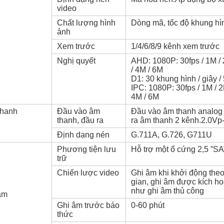
video
Chất lượng hình
Dòng mã, tốc độ khung hì
ảnh
Xem trước
1/4/6/8/9 kênh xem trước
Nghị quyết
AHD: 1080P: 30fps / 1M / 
/ 4M / 6M
D1: 30 khung hình / giây / 5
IPC: 1080P: 30fps / 1M / 2
4M / 6M
thanh
Đầu vào âm
Đầu vào âm thanh analog 
thanh, đầu ra
ra âm thanh 2 kênh.2.0Vp
Định dạng nén
G.711A, G.726, G711U
Phương tiện lưu
Hỗ trợ một ổ cứng 2,5 ”S
trữ
Chiến lược video
Ghi âm khi khởi động theo
gian, ghi âm được kích ho
như ghi âm thủ công
âm
Ghi âm trước báo
0-60 phút
thức