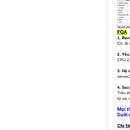
FQA
1. Bạ
Có, là
2. Yêu
CPU 2,
3. Hệ
server
4. Sau
Trên t
từ xa,
Mọi t
Dưới 
Chi t