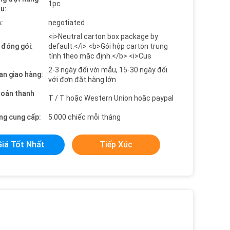
1pc
ểu:
:
negotiated
<i>Neutral carton box package by
t đóng gói:
default.</i> <b>Gói hộp carton trung
tính theo mặc định.</b> <i>Cus
2-3 ngày đối với mẫu, 15-30 ngày đối
an giao hàng:
với đơn đặt hàng lớn
hoản thanh
T / T hoặc Western Union hoặc paypal
ng cung cấp:
5.000 chiếc mỗi tháng
Giá Tốt Nhất
Tiếp Xúc