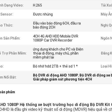
nh Dạng Video:
H.265
Tải Xu
-Sensor:
Được nhúng
Máy Ản
Đầu vào báo động 6CH, đầu ra
áo Thức:
Nghị Q
báo động 2CH
4CH 4G AHD HDD Mobile DVR
n Sản Phẩm:
Ngôn 
1080P Car DVR Recorder
ứng dụng khách cho PC và Điện
ỗ Trợ Phần Mềm:
thoại di động, máy chủ, phần
Đăng K
mềm phát lại
o:
Bộ nhớ hdd 2TB + thẻ sd 1 *
Loại Hì
Bộ DVR di động AHD 1080P
,
Bộ DVR di động xe 
m Nổi Bật:
Giải pháp giám sát phương tiện 4CH
 sản phẩm
HD 1080P Hệ thống xe buýt trường học di động Bộ DVR Kit G
HD là đầu ghi video kỹ thuật số di động (MDVR) hiệu quả về chi