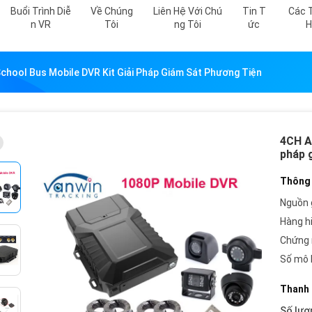
Buổi Trình Diễ
Về Chúng
Liên Hệ Với Chú
Tin T
Các 
N VR
Tôi
Ng Tôi
Ức
H
hool Bus Mobile DVR Kit Giải Pháp Giám Sát Phương Tiện
4CH A
pháp 
Thông 
Nguồn 
Hàng h
Chứng 
Số mô 
Thanh 
Số lượ