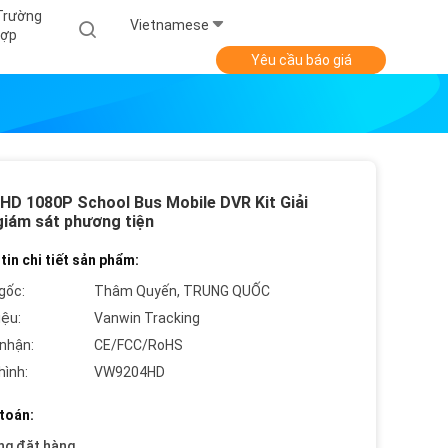
Trường
Vietnamese
ợp
Yêu cầu báo giá
HD 1080P School Bus Mobile DVR Kit Giải
giám sát phương tiện
tin chi tiết sản phẩm:
gốc:
Thâm Quyến, TRUNG QUỐC
iệu:
Vanwin Tracking
nhận:
CE/FCC/RoHS
hình:
VW9204HD
toán:
ng đặt hàng