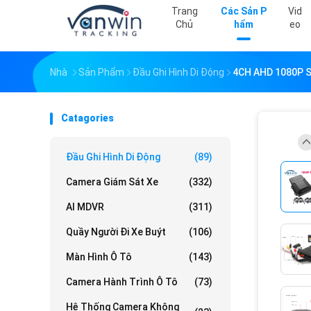
Trang
Các Sản P
Vid
Chủ
Hẩm
Eo
Nhà
Sản Phẩm
Đầu Ghi Hình Di Động
4CH AHD 1080P Sc
Catagories
Đầu Ghi Hình Di Động
(89)
Camera Giám Sát Xe
(332)
AI MDVR
(311)
Quầy Người Đi Xe Buýt
(106)
Màn Hình Ô Tô
(143)
Camera Hành Trình Ô Tô
(73)
Hệ Thống Camera Không