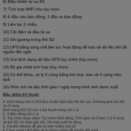
6) Điều khiển từ xa 3G
7) Tích hợp WIFI cho tùy chọn
8) 6 đầu vào báo động, 1 đầu ra báo động
9) Liên lạc 2 chiều
10) Cắt điện và dầu từ xa
11) Ghi gương trong thẻ SD
12) UPS bằng sáng chế liên tục hoạt động để bảo vệ dữ liệu khi tắt
nguồn đột ngột
13) Gửi định dạng dữ liệu GPS tùy chỉnh (tùy chọn)
14) Bộ gia nhiệt tích hợp (tùy chọn)
15) Có thể khóa, xử lý ổ cứng bằng kim loại, bảo vệ ổ cứng hiệu
quả
16) Hình mờ và dấu thời gian / ngày trong hình ảnh được xuất
Đặc điểm kỹ thuật
A. Định dạng nén H.264 tiêu chuẩn đảm bảo tốc độ cao, ít không gian lưu trữ
và rõ ràng.
Định dạng BG726 cho 4 âm thanh trong với 1 ra
C. 6 Báo động với 1 ra
D. Tùy chọn quay video Tùy chọn Khởi động, Thời gian và Chạm. Cả ổ cứng
và thẻ SD. An toàn gấp đôi. Với máy sưởi tự động.
E. Double Stream để ghi và xem nhiều cửa sổ
F. Công nghệ UPS Bảo vệ tự động chống tắt nguồn đột ngột