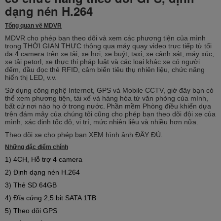
dạng nén H.264
Tổng quan về MDVR
MDVR cho phép bạn theo dõi và xem các phương tiện của mình
trong THỜI GIAN THỰC thông qua máy quay video trực tiếp từ tối
đa 4 camera trên xe tải, xe hơi, xe buýt, taxi, xe cảnh sát, máy xúc,
xe tải petorl, xe thực thi pháp luật và
các loại khác xe có người
đếm, đầu đọc thẻ RFID, cảm biến tiêu thụ nhiên liệu, chức năng
hiển thị LED, v.v.
Sử dụng công nghệ Internet, GPS và Mobile CCTV, giờ đây bạn có
thể xem phương tiện, tài xế và hàng hóa từ văn phòng của mình,
bất cứ nơi nào họ ở trong nước.
Phần mềm Phòng điều khiển dựa
trên đám mây của chúng tôi cũng cho phép bạn theo dõi đội xe của
mình, xác định tốc độ, vị trí, mức nhiên liệu và nhiều hơn nữa.
Theo dõi xe cho phép bạn XEM hình ảnh ĐẦY ĐỦ.
Những đặc điểm chính
1) 4CH, Hỗ trợ 4 camera
2) Định dạng nén H.264
3) Thẻ SD 64GB
4) Đĩa cứng 2,5 bit SATA 1TB
5) Theo dõi GPS