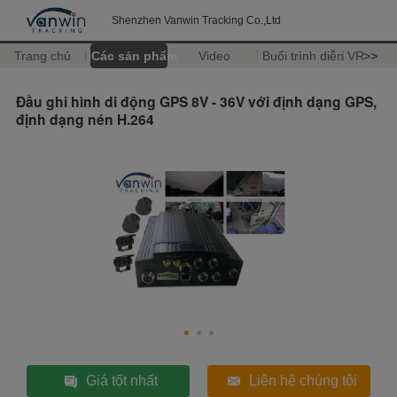
Shenzhen Vanwin Tracking Co.,Ltd
Trang chủ
Các sản phẩm
Video
Buổi trình diễn VR
>>
Đầu ghi hình di động GPS 8V - 36V với định dạng GPS,
định dạng nén H.264
Giá tốt nhất
Liên hệ chúng tôi