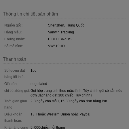
Thông tin chi tiết sản phẩm
Nguồn gốc:
Shenzhen, Trung Quốc
Hàng hiệu:
Vanwin Tracking
Chứng nhận:
CE/FCC/RoHS
Số mô hình:
VW619HD
Thanh toán
Số lượng đặt
1pc
hàng tối thiểu:
Giá bán:
negotiated
chi tiết đóng gói:
Gói hộp trung tính theo mặc định. Tùy chỉnh gói có sẵn nếu
đơn đặt hàng đạt 300 chiếc. Tùy chỉnh i
Thời gian giao
2-3 ngày cho mẫu, 15-30 ngày cho đơn hàng lớn
hàng:
Điều khoản
T / T hoặc Western Union hoặc Paypal
thanh toán:
Khả năng cung
5, 000chiếc mỗi tháng