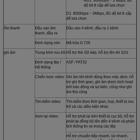
HD1: 600Kbps ~ 2 Mbps, tốc
độ bit 8 cấp để lựa chọn
D1: 800Kbps ~ 3Mbps, tốc độ bit 8 cấp
để lựa chọn
Âm thanh
Đầu vào âm
Đầu vào 4 kênh, đầu ra 1 kênh
thanh, đầu ra
Định dạng nén
Mã hóa G.726
ghi âm
Trung bình lưu trữ
Hỗ trợ thẻ SD kép, hỗ trợ lên tới 32G
Định dạng tệp /
ASF / FAT32
Hệ thống
Chiến lược video
Ghi âm khi khởi động theo mặc định, hỗ
trợ ghi thời gian, ghi âm được kích hoạt
bởi báo động và sự kiện, cũng như ghi
âm thủ công
Tìm kiếm video
Tìm kiếm theo thời gian, loại, thiết bị lưu
trữ và các điều kiện khác
Xem lại video
Hỗ trợ phát lại trên thiết bị cục bộ, hỗ trợ
phát lại đồng bộ lên đến 4 kênh và phân
tích thông tin xe trong các tệp
Hỗ trợ chuyển tiếp nhanh, lùi nhanh,