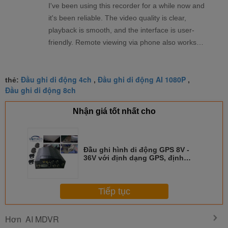
I've been using this recorder for a while now and
it's been reliable. The video quality is clear,
playback is smooth, and the interface is user-
friendly. Remote viewing via phone also works
well. Overall, a solid product that meets my
needs.
Đầu ghi di động 4ch
Đầu ghi di động AI 1080P
thẻ:
,
,
Đầu ghi di động 8ch
Nhận giá tốt nhất cho
Đầu ghi hình di động GPS 8V -
36V với định dạng GPS, định
dạng nén H.264
Tiếp tục
AI MDVR
Hơn