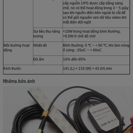
cấp nguồn UPS được cấp bằng sáng
chế, nó có thể hoạt động trong 3 ~ 5 giây
sau khi nguồn điện bên ngoài bị cắt để
có thể giữ nguyên vẹn dữ liệu video khi
mất điện đột ngột
Sự tiêu thụ năng
<10W trong hoạt động bình thường;
lượng
<0,5W ở chế độ chờ
Môi trường hoạt
Nhiệt độ
Bình thường: 0 ℃ ~ + 60 ℃; khi làm nóng
động
ổ cứng: -25oC ~ + 60oC
Độ ẩm
10% đến 95%
Kích thước
141 (L) × 133 (W) × 43 (H) mm
Những bức ảnh