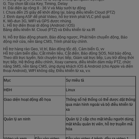
G. Tùy chọn tắt của Key, Timing, Delay
H. Dải điện áp rộng 8 - 36 V và Máy sưởi tự động
I. Chưa đến 25 giây để khởi động lại, bảng điều khiển Cloud (PTZ)
J. Định dạng ASF để phát Video, hỗ trợ trình phát VLC phổ quát
K. Mô-đun 3G, WIFI và GPS được nhúng.
L. Hỗ trợ điện thoại di động (Android / iOS)
Bảng điều khiển M. Cloud (PTZ) và Điều khiển từ xa IR
N. Hỗ trợ Báo động phanh, Báo động ngược, Phát hiện chuyển động, Báo
động mở cửa, nền tảng CMS, Trình phát tùy chỉnh.
Hỗ trợ hàng rào Geo, Vị trí, Báo động tốc độ, Cảm biến G, vv
Hỗ trợ cảm biến dầu, Cắt nhiên liệu, Cắt điện, Báo động SOS, Nút báo động,
Theo dõi trực tuyến, Nói chuyện trực tiếp, Giám sát trực tiếp, Lưu trữ đồng thời
trực tiếp, Hệ thống điều chỉnh, Xoay camera, điều khiển đám mây PTZ, chức
năng SMS, nền tảng CMS, ứng dụng khách iOS & Android (cho Apple và điện
thoại Android), WIFI không dây, Điều khiển từ xa, v.v.
Mục
Sự miêu tả
HĐH
Linux
Giao diện hoạt động đồ họa
Thông số hệ thống có thể được đặt thông
qua màn hình ngoài và bộ điều khiển từ
xa
Quản lý an ninh
Quản lý 2 cấp cho mật khẩu người dùng,
mật khẩu quản trị viên, hỗ trợ truyền mã
hóa
Video và xem
Đầu vào video,
Đầu vào video 4 kênh, đầu ra video 1