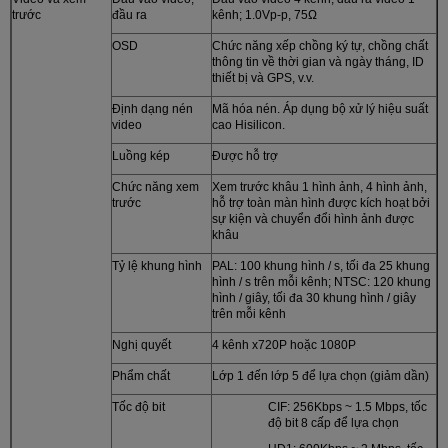
trước
đầu ra
kênh; 1.0Vp-p, 75Ω
OSD
Chức năng xếp chồng ký tự, chồng chất
thông tin về thời gian và ngày tháng, ID
thiết bị và GPS, v.v.
Định dạng nén
Mã hóa nén. Áp dụng bộ xử lý hiệu suất
video
cao Hisilicon.
Luồng kép
Được hỗ trợ
Chức năng xem
Xem trước khâu 1 hình ảnh, 4 hình ảnh,
trước
hỗ trợ toàn màn hình được kích hoạt bởi
sự kiện và chuyển đổi hình ảnh được
khâu
Tỷ lệ khung hình
PAL: 100 khung hình / s, tối đa 25 khung
hình / s trên mỗi kênh; NTSC: 120 khung
hình / giây, tối đa 30 khung hình / giây
trên mỗi kênh
Nghị quyết
4 kênh x720P hoặc 1080P
Phẩm chất
Lớp 1 đến lớp 5 để lựa chọn (giảm dần)
Tốc độ bit
CIF: 256Kbps ~ 1.5 Mbps, tốc
độ bit 8 cấp để lựa chọn