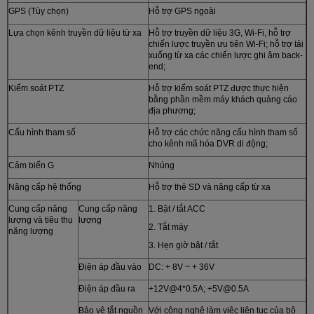
GPS (Tùy chọn)
Hỗ trợ GPS ngoài
Lựa chọn kênh truyền dữ liệu từ xa
Hỗ trợ truyền dữ liệu 3G, Wi-Fi, hỗ trợ
chiến lược truyền ưu tiên Wi-Fi; hỗ trợ tải
xuống từ xa các chiến lược ghi âm back-
end;
Kiểm soát PTZ
Hỗ trợ kiểm soát PTZ được thực hiện
bằng phần mềm máy khách quảng cáo
địa phương;
Cấu hình tham số
Hỗ trợ các chức năng cấu hình tham số
cho kênh mã hóa DVR di động;
Cảm biến G
Nhúng
Nâng cấp hệ thống
Hỗ trợ thẻ SD và nâng cấp từ xa
Cung cấp năng
Cung cấp năng
1. Bật / tắt ACC
lượng và tiêu thụ
lượng
2. Tắt máy
năng lượng
3. Hẹn giờ bật / tắt
Điện áp đầu vào
DC: + 8V ~ + 36V
Điện áp đầu ra
+12V@4*0.5A; +5V@0.5A
Bảo vệ tắt nguồn
Với công nghệ làm việc liên tục của bộ