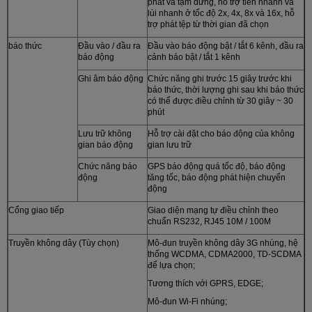
phát và tạm dừng, hỗ trợ tiến nhanh và
lùi nhanh ở tốc độ 2x, 4x, 8x và 16x, hỗ
trợ phát tệp từ thời gian đã chọn
báo thức
Đầu vào / đầu ra
Đầu vào báo động bật / tắt 6 kênh, đầu ra
báo động
cảnh báo bật / tắt 1 kênh
Ghi âm báo động
Chức năng ghi trước 15 giây trước khi
báo thức, thời lượng ghi sau khi báo thức
có thể được điều chỉnh từ 30 giây ~ 30
phút
Lưu trữ không
Hỗ trợ cài đặt cho báo động của không
gian báo động
gian lưu trữ
Chức năng báo
GPS báo động quá tốc độ, báo động
động
tăng tốc, báo động phát hiện chuyển
động
Cổng giao tiếp
Giao diện mạng tự điều chỉnh theo
chuẩn RS232, RJ45 10M / 100M
Truyền không dây (Tùy chọn)
Mô-đun truyền không dây 3G nhúng, hệ
thống WCDMA, CDMA2000, TD-SCDMA
để lựa chọn;
Tương thích với GPRS, EDGE;
Mô-đun Wi-Fi nhúng;