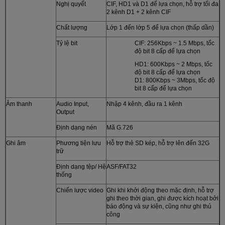
Nghị quyết
CIF, HD1 và D1 để lựa chọn, hỗ trợ tối đa
2 kênh D1 + 2 kênh CIF
Chất lượng
Lớp 1 đến lớp 5 để lựa chọn (thấp dần)
Tỷ lệ bit
CIF: 256Kbps ~ 1.5 Mbps, tốc
độ bit 8 cấp để lựa chọn
HD1: 600Kbps ~ 2 Mbps, tốc
độ bit 8 cấp để lựa chọn
D1: 800Kbps ~ 3Mbps, tốc độ
bit 8 cấp để lựa chọn
Âm thanh
Audio Input,
Nhập 4 kênh, đầu ra 1 kênh
Output
Định dạng nén
Mã G.726
Ghi âm
Phương tiện lưu
Hỗ trợ thẻ SD kép, hỗ trợ lên đến 32G
trữ
Định dạng tệp/ Hệ
ASF/FAT32
thống
Chiến lược video
Ghi khi khởi động theo mặc định, hỗ trợ
ghi theo thời gian, ghi được kích hoạt bởi
báo động và sự kiện, cũng như ghi thủ
công