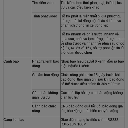
Tìm kiếm video
Tìm kiếm theo thời gian, loại, thiết bị lưu
trữ và các điều kiện khác
Trình phát video
Hỗ trợ phát lại trên thiết bị địa phương,
hỗ trợ phát lại đồng bộ tối đa 4 kênh và
phân tích thông tin xe trong tệp
Hỗ trợ nhanh về phía trước, nhanh về
phía sau, phát và tạm dừng, hỗ trợ nhanh
về phía trước và nhanh về phía sau ở tốc
độ 2x, 4x, 8x và 16x, hỗ trợ phát tập tin từ
thời gian được chọn
Cảnh báo
Nhập/ra lệnh báo
Nhập báo hiệu bật/tắt 6 kênh, đầu ra báo
động
hiệu bật/tắt 1 kênh
Ghi âm báo động
Chức năng ghi trước 15 giây trước khi
báo động, thời gian ghi sau khi báo động
có thể được điều chỉnh từ 30s ~ 30min
Cảnh báo không
Các thiết lập hỗ trợ cho báo động không
gian lưu trữ
gian lưu trữ
Cảnh báo chức
GPS báo động quá tốc độ, báo động gia
năng
tốc, báo động phát hiện chuyển động
Cảng liên lạc
Giao diện mạng tự điều chỉnh RS232,
RJ45 10M/100M