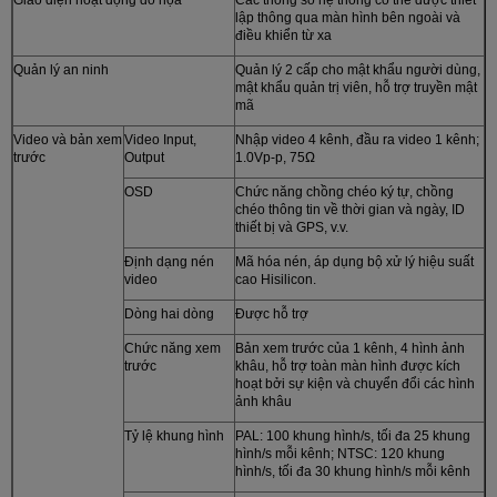
lập thông qua màn hình bên ngoài và
điều khiển từ xa
Quản lý an ninh
Quản lý 2 cấp cho mật khẩu người dùng,
mật khẩu quản trị viên, hỗ trợ truyền mật
mã
Video và bản xem
Video Input,
Nhập video 4 kênh, đầu ra video 1 kênh;
trước
Output
1.0Vp-p, 75Ω
OSD
Chức năng chồng chéo ký tự, chồng
chéo thông tin về thời gian và ngày, ID
thiết bị và GPS, v.v.
Định dạng nén
Mã hóa nén, áp dụng bộ xử lý hiệu suất
video
cao Hisilicon.
Dòng hai dòng
Được hỗ trợ
Chức năng xem
Bản xem trước của 1 kênh, 4 hình ảnh
trước
khâu, hỗ trợ toàn màn hình được kích
hoạt bởi sự kiện và chuyển đổi các hình
ảnh khâu
Tỷ lệ khung hình
PAL: 100 khung hình/s, tối đa 25 khung
hình/s mỗi kênh; NTSC: 120 khung
hình/s, tối đa 30 khung hình/s mỗi kênh