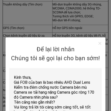
Truyền không dây (Tìm chọn)
Mô-đun truyền không dây 3G nhúng,
WCDMA, CDMA2000, hệ thống TD-
SCDMA để lựa chọn;
Tương thích với GPRS, EDGE;
Mô-đun Wi-Fi nhúng;
GPS (Tìm chọn)
Hỗ trợ GPS bên ngoài
Chọn kênh truyền dữ liệu từ xa
Hỗ trợ truyền 3G, kênh dữ liệu Wi-Fi, hỗ
trợ chiến lược truyền ưu tiên Wi-Fi; hỗ trợ
tải xuống từ xa các chiến lược ghi lại hậu
端;
Để lại lời nhắn
Kiểm soát PTZ
Hỗ trợ kiểm soát PTZ thực hiện bởi phần
Chúng tôi sẽ gọi lại cho bạn sớm!
mềm khách hàng quảng cáo địa
phương;
Cấu hình tham số
Hỗ trợ các chức năng cấu hình tham số
cho kênh mã hóa DVR di động;
Cảm biến G
Nhúng
Nâng cấp hệ thống
Hỗ trợ thẻ SD và nâng cấp từ xa
Nguồn cung cấp
Cung cấp điện
1. ACC bật/tắt
điện và tiêu thụ
2. Ngưng chậm.
điện
3. Đặt thời gian vào / tắt