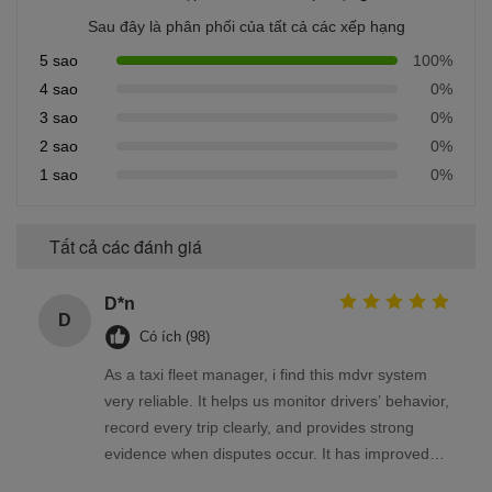
Sau đây là phân phối của tất cả các xếp hạng
5 sao
100%
4 sao
0%
3 sao
0%
2 sao
0%
1 sao
0%
Tất cả các đánh giá
D*n
D
Có ích (98)
As a taxi fleet manager, i find this mdvr system
very reliable. It helps us monitor drivers’ behavior,
record every trip clearly, and provides strong
evidence when disputes occur. It has improved
our management efficiency and saved us a lot of