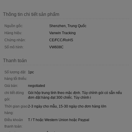
Thông tin chi tiết sản phẩm
Nguồn gốc:
Shenzhen, Trung Quốc
Hàng hiệu:
Vanwin Tracking
Chứng nhận:
CE/FCC/RoHS
Số mô hình:
VW608C
Thanh toán
Số lượng đặt
1pc
hàng tối thiểu:
Giá bán:
negotiated
chi tiết đóng
Gói hộp trung tính theo mặc định. Tùy chỉnh gói có sẵn nếu
đơn đặt hàng đạt 300 chiếc. Tùy chỉnh i
gói:
Thời gian giao
2-3 ngày cho mẫu, 15-30 ngày cho đơn hàng lớn
hàng:
Điều khoản
T / T hoặc Western Union hoặc Paypal
thanh toán: