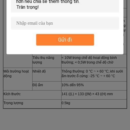
Điện áp đầu vào
DC: +8V ~ +36V
Điện áp đầu ra
+12V@4*0,5A; +5V@0,5A
Bảo vệ tắt điện
Với công nghệ hoạt động liên tục nguồn
cung cấp điện UPS được cấp bằng sáng
chế, nó có thể hoạt động trong 3 ~ 5 giây
sau khi nguồn cung cấp điện bên ngoài
Gửi đi
bị ngắt để sự nguyên vẹn của dữ liệu
video có thể được giữ trong trường hợp
mất điện đột ngột
Tiêu thụ năng
< 10W trong chế độ hoạt động bình
lượng
thường; < 0,5W trong chế độ chờ
Môi trường hoạt
Nhiệt độ
Thông thường: 0 °C ~ + 60 °C; khi sưởi
động
ấm trước ổ cứng: -25 °C ~ + 60 °C
Độ ẩm
10% đến 95%
Kích thước
141 ((L) × 133 ((W) × 43 ((H) mm
Trọng lượng
0.5kg