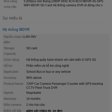
Khả năng
5,000pcs mỗi tháng;1080P HDD 4CH 8CH MDVR 4G GPS
WIFI MDVR SD Card Hệ thống camera DVR di động cho x
cung cấp:
Sự miêu tả
Hệ thống MDVR
Nguồn cung cấp
8V-36V
điện:
Storage
SD card
Capacity:
Chức năng:
Hệ thống quầy hành khách với cảm biến G GPS 3G
Hỗ trợ:
Phần mềm và hỗ trợ công nghệ
Applicable:
School Bus or bus or any vehicle
Accuracy:
98% above
Product Name:
720P Car Camera Passenger Counter with GPS tracking
CCTV Fleet Truck DVR
Agents:
Negotiable
Warranty:
16 months
Đếm camera:
2 cho hai cửa
giám sát video dv
xe đen
Điểm nổi bật:
,