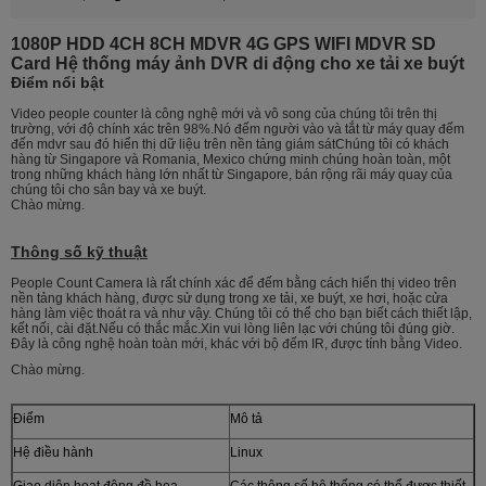
1080P HDD 4CH 8CH MDVR 4G GPS WIFI MDVR SD
Card Hệ thống máy ảnh DVR di động cho xe tải xe buýt
Điểm nổi bật
Video people counter là công nghệ mới và vô song của chúng tôi trên thị
trường, với độ chính xác trên 98%.Nó đếm người vào và tắt từ máy quay đếm
đến mdvr sau đó hiển thị dữ liệu trên nền tảng giám sátChúng tôi có khách
hàng từ Singapore và Romania, Mexico chứng minh chúng hoàn toàn, một
trong những khách hàng lớn nhất từ Singapore, bán rộng rãi máy quay của
chúng tôi cho sân bay và xe buýt.
Chào mừng.
Thông số kỹ thuật
People Count Camera là rất chính xác để đếm bằng cách hiển thị video trên
nền tảng khách hàng, được sử dụng trong xe tải, xe buýt, xe hơi, hoặc cửa
hàng làm việc thoát ra và như vậy. Chúng tôi có thể cho bạn biết cách thiết lập,
kết nối, cài đặt.Nếu có thắc mắc.Xin vui lòng liên lạc với chúng tôi đúng giờ.
Đây là công nghệ hoàn toàn mới, khác với bộ đếm IR, được tính bằng Video.
Chào mừng.
Điểm
Mô tả
Hệ điều hành
Linux
Giao diện hoạt động đồ họa
Các thông số hệ thống có thể được thiết