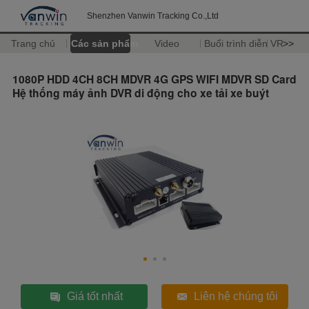
Shenzhen Vanwin Tracking Co.,Ltd
Trang chủ
Các sản phẩm
Video
Buổi trình diễn VR
>>
1080P HDD 4CH 8CH MDVR 4G GPS WIFI MDVR SD Card
Hệ thống máy ảnh DVR di động cho xe tải xe buýt
Giá tốt nhất
Liên hệ chúng tôi