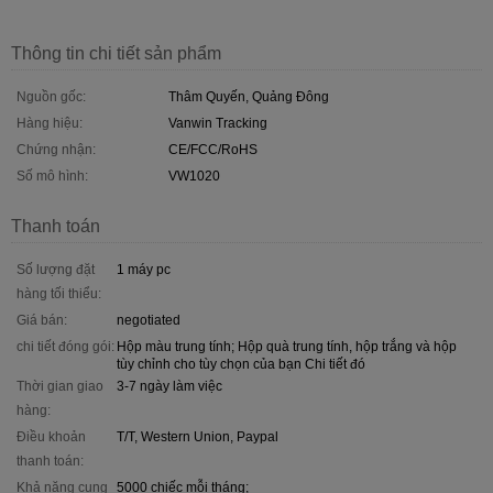
Thông tin chi tiết sản phẩm
Nguồn gốc:
Thâm Quyến, Quảng Đông
Hàng hiệu:
Vanwin Tracking
Chứng nhận:
CE/FCC/RoHS
Số mô hình:
VW1020
Thanh toán
Số lượng đặt
1 máy pc
hàng tối thiểu:
Giá bán:
negotiated
chi tiết đóng gói:
Hộp màu trung tính; Hộp quà trung tính, hộp trắng và hộp
tùy chỉnh cho tùy chọn của bạn Chi tiết đó
Thời gian giao
3-7 ngày làm việc
hàng:
Điều khoản
T/T, Western Union, Paypal
thanh toán:
Khả năng cung
5000 chiếc mỗi tháng;