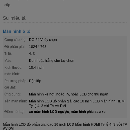
cấp:
Sự miêu tả
Màn hình ô tô
Cung cấp điện:
DC-24 V tùy chọn
Độ phân giải:
1024 * 768
Tỉ lệ:
4: 3
Màu:
Đen hoặc trắng cho tùy chọn
Kích thước
10,4 inch
màn hình:
Phương pháp
Độc lập
cài đặt:
ứng dụng:
Màn hình xe hơi, hoặc TV, hoặc LCD cho thu ngân
Tên màn hình:
Màn hình LCD độ phân giải cao 10 inch LCD Màn hình HDMI
Tỷ lệ 4: 3 với TV AV DVI
xe màn hình LCD ngược
màn hình phía sau xe
Điểm nổi bật:
,
Màn hình LCD độ phân giải cao 10 inch LCD Màn hình HDMI Tỷ lệ 4: 3 với TV
AV DVI