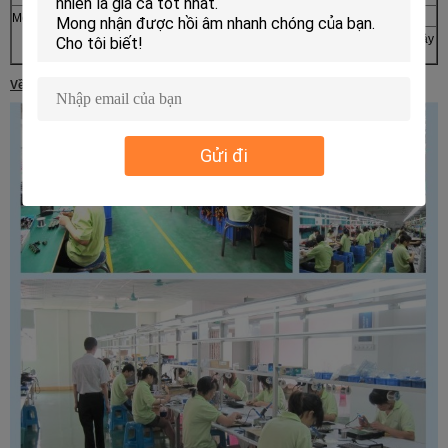
Menu OSD
Nút AUTO, +, POWER, -, MENU
Ngôn ngữ: Trung Quốc, Anh, Nhật Bản, Pháp, Ý, Devin, Tây
Ban Nha, Hàn Quốc, v.v.
Về chúng tôi
Gửi đi