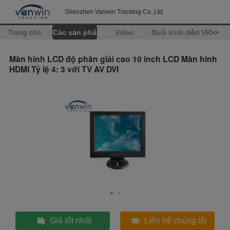
Shenzhen Vanwin Tracking Co.,Ltd
Trang chủ
Các sản phẩm
Video
Buổi trình diễn VR
>>
Màn hình LCD độ phân giải cao 10 inch LCD Màn hình
HDMI Tỷ lệ 4: 3 với TV AV DVI
Giá tốt nhất
Liên hệ chúng tôi