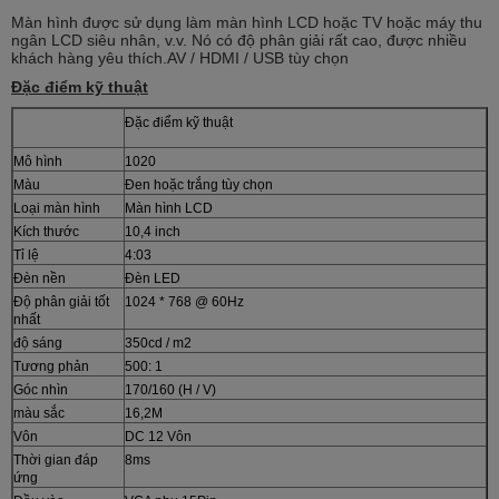
Màn hình được sử dụng làm màn hình LCD hoặc TV hoặc máy thu
ngân LCD siêu nhân, v.v. Nó có độ phân giải rất cao, được nhiều
khách hàng yêu thích.AV / HDMI / USB tùy chọn
Đặc điểm kỹ thuật
Đặc điểm kỹ thuật
Mô hình
1020
Màu
Đen hoặc trắng tùy chọn
Loại màn hình
Màn hình LCD
Kích thước
10,4 inch
Tỉ lệ
4:03
Đèn nền
Đèn LED
Độ phân giải tốt
1024 * 768 @ 60Hz
nhất
độ sáng
350cd / m2
Tương phản
500: 1
Góc nhìn
170/160 (H / V)
màu sắc
16,2M
Vôn
DC 12 Vôn
Thời gian đáp
8ms
ứng