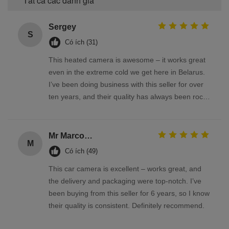
Tất cả các đánh giá
Sergey
S
Có ích (31)
This heated camera is awesome – it works great
even in the extreme cold we get here in Belarus.
I’ve been doing business with this seller for over
ten years, and their quality has always been rock-
solid
Mr Marco Facchin
M
Có ích (49)
This car camera is excellent – works great, and
the delivery and packaging were top-notch. I’ve
been buying from this seller for 6 years, so I know
their quality is consistent. Definitely recommend.