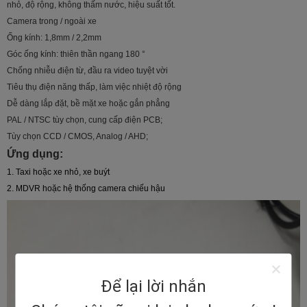
nhỏ, độ rộng, không thấm nước, hiệu suất tốt.
Camera trong / ngoài xe
Ống kính: 1,8mm / 2,2mm
Góc ống kính: thiên thần ngang 180 °
Chống nhiễu điện từ, đầu ra video tuyệt vời
Tiêu thụ điện năng thấp, làm việc nhiệt độ rộng
Dễ dàng lắp đặt, bề mặt xe hoặc gắn phẳng
PAL / NTSC tùy chọn, cung cấp điện PCB;
Tùy chọn CCD / CMOS, Analog / AHD;
Ứng dụng:
1. Taxi hoặc xe nhỏ, xe buýt
2. MDVR hoặc hệ thống camera chiếu hậu
Để lại lời nhắn