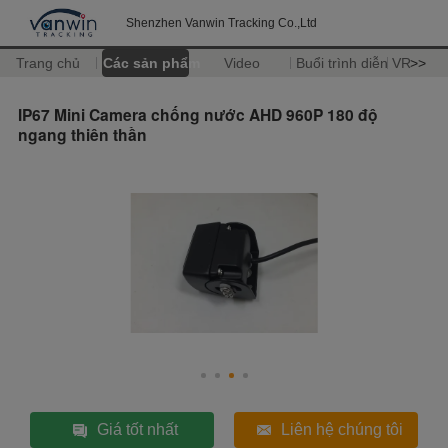
Shenzhen Vanwin Tracking Co.,Ltd
Trang chủ
Các sản phẩm
Video
Buổi trình diễn VR
>>
IP67 Mini Camera chống nước AHD 960P 180 độ
ngang thiên thần
Giá tốt nhất
Liên hệ chúng tôi