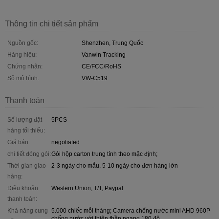
Thông tin chi tiết sản phẩm
Nguồn gốc:
Shenzhen, Trung Quốc
Hàng hiệu:
Vanwin Tracking
Chứng nhận:
CE/FCC/RoHS
Số mô hình:
VW-C519
Thanh toán
Số lượng đặt
5PCS
hàng tối thiểu:
Giá bán:
negotiated
chi tiết đóng gói:
Gói hộp carton trung tính theo mặc định;
Thời gian giao
2-3 ngày cho mẫu, 5-10 ngày cho đơn hàng lớn
hàng:
Điều khoản
Western Union, T/T, Paypal
thanh toán:
Khả năng cung
5.000 chiếc mỗi tháng; Camera chống nước mini AHD 960P
chống nước với thiên thần ngang 180 độ