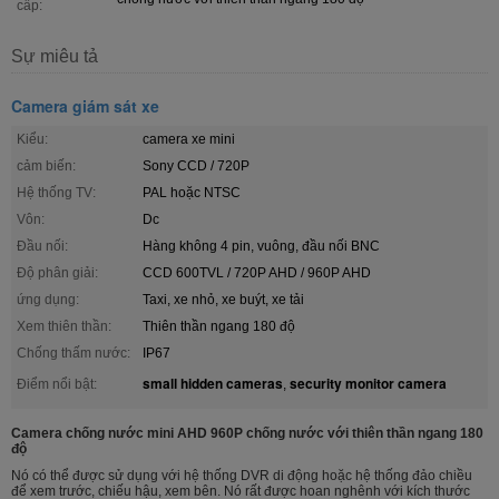
cấp:
Sự miêu tả
Camera giám sát xe
Kiểu:
camera xe mini
cảm biến:
Sony CCD / 720P
Hệ thống TV:
PAL hoặc NTSC
Vôn:
Dc
Đầu nối:
Hàng không 4 pin, vuông, đầu nối BNC
Độ phân giải:
CCD 600TVL / 720P AHD / 960P AHD
ứng dụng:
Taxi, xe nhỏ, xe buýt, xe tải
Xem thiên thần:
Thiên thần ngang 180 độ
Chống thấm nước:
IP67
small hidden cameras
security monitor camera
Điểm nổi bật:
,
Camera chống nước mini AHD 960P chống nước với thiên thần ngang 180
độ
Nó có thể được sử dụng với hệ thống DVR di động hoặc hệ thống đảo chiều
để xem trước, chiếu hậu, xem bên. Nó rất được hoan nghênh với kích thước