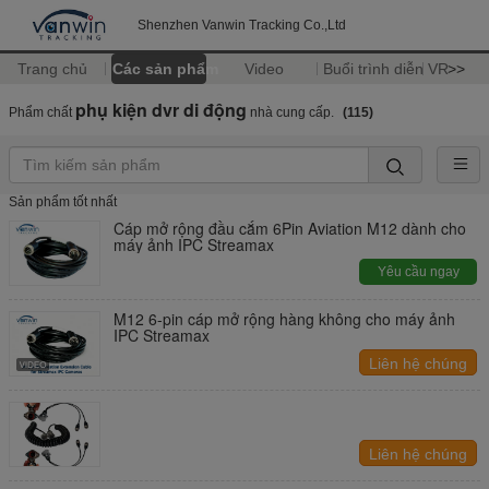
Shenzhen Vanwin Tracking Co.,Ltd
Trang chủ
Các sản phẩm
Video
Buổi trình diễn VR
>>
phụ kiện dvr di động
Phẩm chất
nhà cung cấp.
(115)
Sản phẩm tốt nhất
Cáp mở rộng đầu cắm 6Pin Aviation M12 dành cho
máy ảnh IPC Streamax
Yêu cầu ngay
M12 6-pin cáp mở rộng hàng không cho máy ảnh
IPC Streamax
Liên hệ chúng
tôi
Liên hệ chúng
tôi