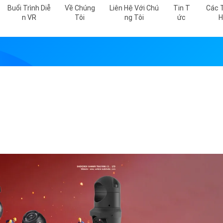
Buổi Trình Diễ
Về Chúng
Liên Hệ Với Chú
Tin T
Các 
N VR
Tôi
Ng Tôi
Ức
H